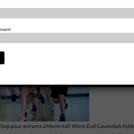
essent
 hop pour enfants à Montréal? West-End Cavendish Athleti