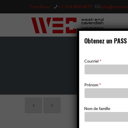
Free Pass
+1 514 489 6879
info@westen
Obtenez un PASS
Courriel
*
Cours de danse hi
Prénom
*
Nom de famille