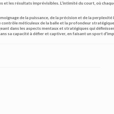
es et les résultats imprévisibles. L’intimité du court, où chaq
oignage de la puissance, de la précision et de la perplexité
e contrôle méticuleux de la balle et la profondeur stratégiqu
ant dans les aspects mentaux et stratégiques qui définissent
 dans sa capacité à défier et captiver, en faisant un sport d’i