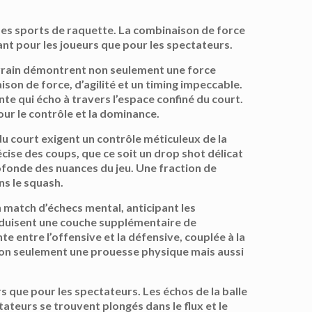
e des sports de raquette. La combinaison de force
ant pour les joueurs que pour les spectateurs.
errain démontrent non seulement une force
son de force, d’agilité et un timing impeccable.
 qui écho à travers l’espace confiné du court.
our le contrôle et la dominance.
du court exigent un contrôle méticuleux de la
cise des coups, que ce soit un drop shot délicat
fonde des nuances du jeu. Une fraction de
ns le squash.
n match d’échecs mental, anticipant les
oduisent une couche supplémentaire de
e entre l’offensive et la défensive, couplée à la
 non seulement une prouesse physique mais aussi
s que pour les spectateurs. Les échos de la balle
tateurs se trouvent plongés dans le flux et le