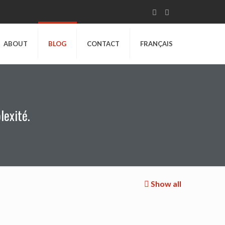
ABOUT
BLOG
CONTACT
FRANÇAIS
lexité.
Show all