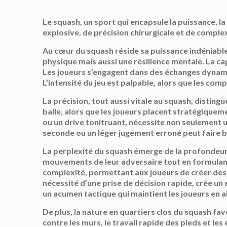
Le squash, un sport qui encapsule la puissance, l
explosive, de précision chirurgicale et de comple
Au cœur du squash réside sa puissance indéniabl
physique mais aussi une résilience mentale. La ca
Les joueurs s’engagent dans des échanges dynami
L’intensité du jeu est palpable, alors que les com
La précision, tout aussi vitale au squash, distin
balle, alors que les joueurs placent stratégiquem
ou un drive tonitruant, nécessite non seulement
seconde ou un léger jugement erroné peut faire ba
La perplexité du squash émerge de la profondeur s
mouvements de leur adversaire tout en formulant
complexité, permettant aux joueurs de créer des a
nécessité d’une prise de décision rapide, crée 
un acumen tactique qui maintient les joueurs en a
De plus, la nature en quartiers clos du squash fa
contre les murs, le travail rapide des pieds et les