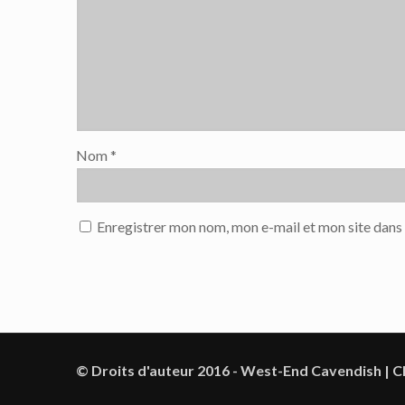
Nom
*
Enregistrer mon nom, mon e-mail et mon site dans
© Droits d'auteur 2016 - West-End Cavendish | C