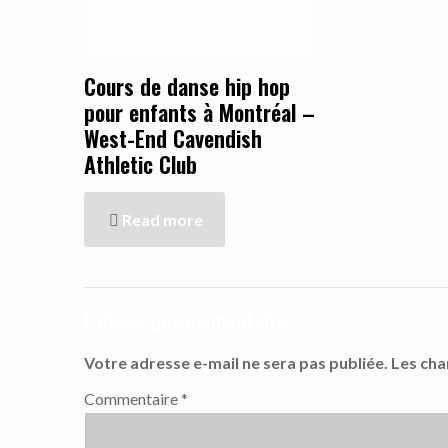
Cours de danse hip hop
pour enfants à Montréal –
West-End Cavendish
Athletic Club
Read more
Laisser un commentaire
Votre adresse e-mail ne sera pas publiée.
Les cha
Commentaire
*